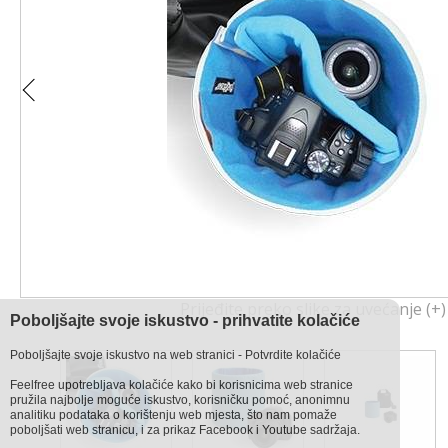
Prijeđite preko slike za uvećanje (+)
Poboljšajte svoje iskustvo - prihvatite kolačiće
Poboljšajte svoje iskustvo na web stranici - Potvrdite kolačiće
Feelfree upotrebljava kolačiće kako bi korisnicima web stranice
pružila najbolje moguće iskustvo, korisničku pomoć, anonimnu
analitiku podataka o korištenju web mjesta, što nam pomaže
poboljšati web stranicu, i za prikaz Facebook i Youtube sadržaja.