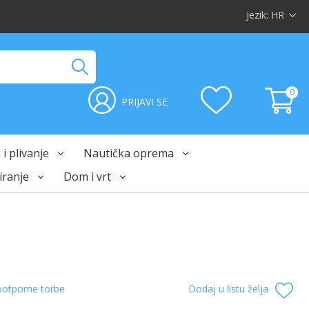
Jezik:
HR
0
PRIJAVI SE
i plivanje
Nautička oprema
ranje
Dom i vrt
otporne torbe
Dodaj u listu želja