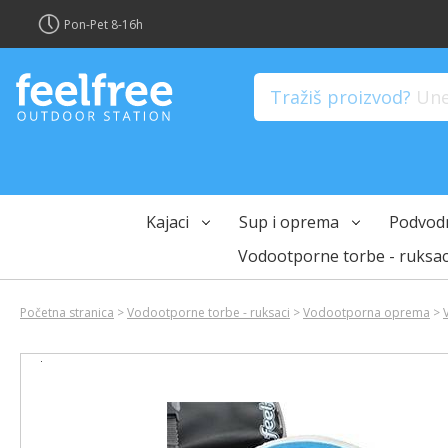
?>
Pon-Pet 8-16h
Tražiš proizvod?
Unes
Kajaci
Sup i oprema
Podvodn
Vodootporne torbe - ruksac
Početna stranica
>
Vodootporne torbe - ruksaci
>
Vodootporna oprema
>