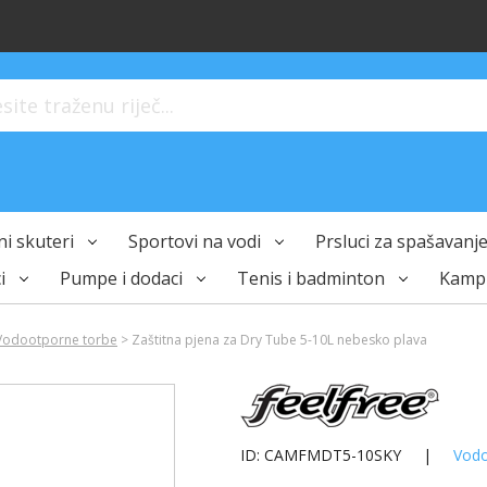
ite traženu riječ...
i skuteri
Sportovi na vodi
Prsluci za spašavanje 
i
Pumpe i dodaci
Tenis i badminton
Kampi
Vodootporne torbe
> Zaštitna pjena za Dry Tube 5-10L nebesko plava
ID: CAMFMDT5-10SKY
|
Vodo