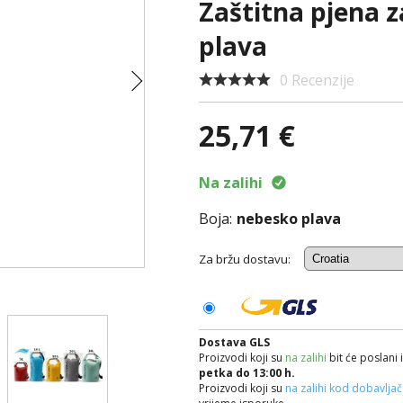
Zaštitna pjena 
plava
0 Recenzije
25,71 €
Na zalihi
Boja:
nebesko plava
Za bržu dostavu:
Dostava GLS
Proizvodi koji su
na zalihi
bit će poslani 
petka do 13:00 h.
Proizvodi koji su
na zalihi kod dobavlja