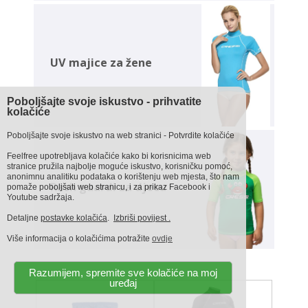
UV majice za žene
Poboljšajte svoje iskustvo - prihvatite
kolačiće
Poboljšajte svoje iskustvo na web stranici - Potvrdite kolačiće
Feelfree upotrebljava kolačiće kako bi korisnicima web
stranice pružila najbolje moguće iskustvo, korisničku pomoć,
anonimnu analitiku podataka o korištenju web mjesta, što nam
Rash guardi za djecu
pomaže poboljšati web stranicu, i za prikaz Facebook i
Youtube sadržaja.
Detaljne
postavke kolačića
.
Izbriši povijest .
Više informacija o kolačićima potražite
ovdje
Razumijem, spremite sve kolačiće na moj
uređaj