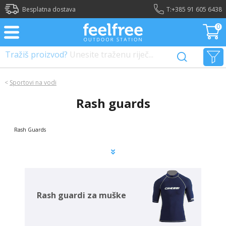
?>
Besplatna dostava
T:
+385 91 605 6438
0
Tražiš proizvod?
Unesite traženu riječ...
<
Sportovi na vodi
Rash guards
Rash Guards
Rash guardi za muške