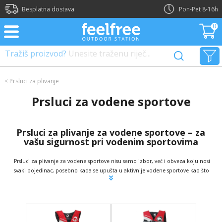
?>
Besplatna dostava
Pon-Pet 8-16h
0
Tražiš proizvod?
Unesite traženu riječ...
<
Prsluci za plivanje
Prsluci za vodene sportove
Prsluci za plivanje za vodene sportove – za
vašu sigurnost pri vodenim sportovima
Prsluci za plivanje za vodene sportove nisu samo izbor, već i obveza koju nosi
svaki pojedinac, posebno kada se upušta u aktivnije vodene sportove kao što
su vožnja jet-skija, skijanje na vodi, kanjoning, kajak na divljim vodama i
slično. Prsluk za plivanje ne dopušta kompromise jer vas štiti u slučaju
opasnosti, ali i onda kada želite pomoć pri uzgonu u vodi. U našoj web
trgovini nudimo prsluke za plivanje i spašavanje koji ispunjavaju europske
standarde EN ISO 12402 (CE certifikat). To je jedan od ključnih certifikata koji