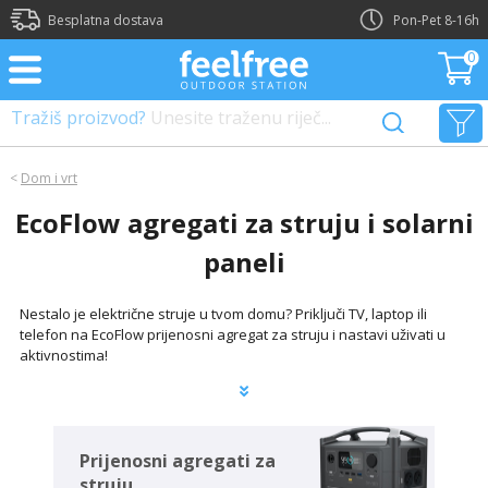
?>
Besplatna dostava
Pon-Pet 8-16h
0
Tražiš proizvod?
Unesite traženu riječ...
<
Dom i vrt
EcoFlow agregati za struju i solarni
paneli
Nestalo je električne struje u tvom domu? Priključi TV, laptop ili
telefon na EcoFlow prijenosni agregat za struju i nastavi uživati u
aktivnostima!
Prijenosni agregati za
struju