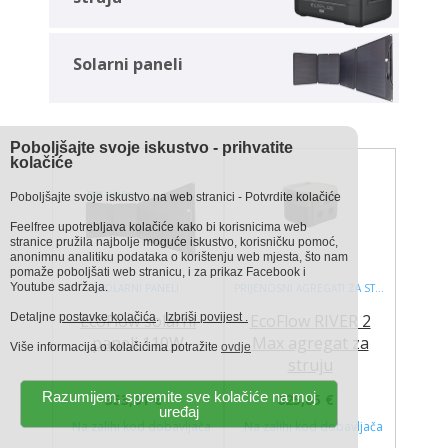
Solarni paneli
Poboljšajte svoje iskustvo - prihvatite
kolačiće
Poboljšajte svoje iskustvo na web stranici - Potvrdite kolačiće
Feelfree upotrebljava kolačiće kako bi korisnicima web
stranice pružila najbolje moguće iskustvo, korisničku pomoć,
anonimnu analitiku podataka o korištenju web mjesta, što nam
pomaže poboljšati web stranicu, i za prikaz Facebook i
Youtube sadržaja.
SOLARNI PANELI
PRIJENOSNI AGREGATI ZA STRUJU
Detaljne
postavke kolačića
.
Izbriši povijest .
EcoFlow solarni
EcoFlow RIVER 2
paneli 110W
Max agregat za
Više informacija o kolačićima potražite
ovdje
struju
Razumijem, spremite sve kolačiće na moj
353,61 €
625,85 €
uređaj
Na zalihi kod dobavljača
Na zalihi kod dobavljača