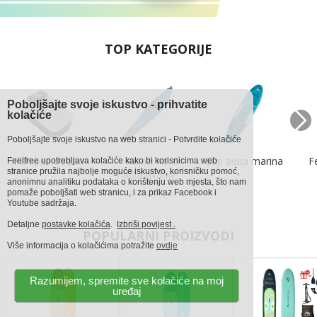
TOP KATEGORIJE
Poboljšajte svoje iskustvo - prihvatite
kolačiće
Poboljšajte svoje iskustvo na web stranici - Potvrdite kolačiće
Pumpe i dodaci
Kajaci na
Sup aqua marina
F
Feelfree upotrebljava kolačiće kako bi korisnicima web
stranice pružila najbolje moguće iskustvo, korisničku pomoć,
napuhavanje
anonimnu analitiku podataka o korištenju web mjesta, što nam
pomaže poboljšati web stranicu, i za prikaz Facebook i
Youtube sadržaja.
Detaljne
postavke kolačića
.
Izbriši povijest .
POPULARNI PROIZVODI
Više informacija o kolačićima potražite
ovdje
Razumijem, spremite sve kolačiće na moj
uređaj