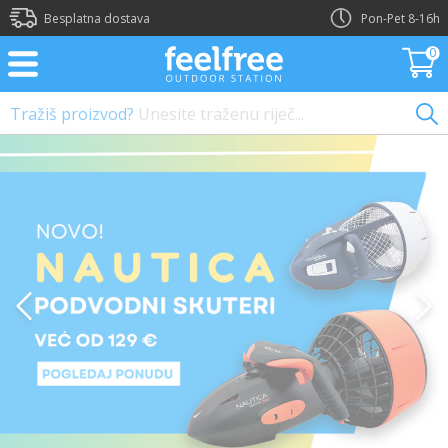
?>
Besplatna dostava
Pon-Pet 8-16h
0
Tražiš proizvod?
Unesite traženu riječ...