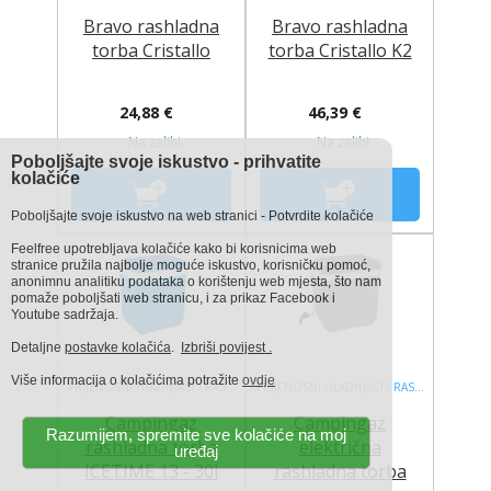
Bravo rashladna
Bravo rashladna
torba Cristallo
torba Cristallo K2
24,88 €
46,39 €
Na zalihi
Na zalihi
Poboljšajte svoje iskustvo - prihvatite
kolačiće
Poboljšajte svoje iskustvo na web stranici - Potvrdite kolačiće
Feelfree upotrebljava kolačiće kako bi korisnicima web
stranice pružila najbolje moguće iskustvo, korisničku pomoć,
anonimnu analitiku podataka o korištenju web mjesta, što nam
pomaže poboljšati web stranicu, i za prikaz Facebook i
Youtube sadržaja.
Detaljne
postavke kolačića
.
Izbriši povijest .
Više informacija o kolačićima potražite
ovdje
PRIJENOSNI HLADNJACI I RASHLADNE TORBE
PRIJENOSNI HLADNJACI I RASHLADNE TORBE
Campingaz
Campingaz
Razumijem, spremite sve kolačiće na moj
rashladna torba
električna
uređaj
ICETIME 13 - 30l
rashladna torba