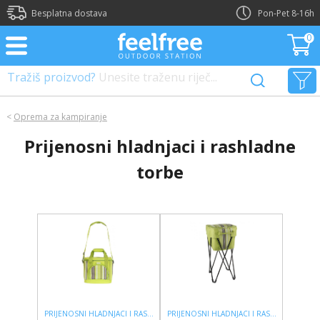
?>
Besplatna dostava
Pon-Pet 8-16h
0
Tražiš proizvod?
Unesite traženu riječ...
<
Oprema za kampiranje
Prijenosni hladnjaci i rashladne
torbe
PRIJENOSNI HLADNJACI I RASHLADNE TORBE
PRIJENOSNI HLADNJACI I RASHLADNE TORBE