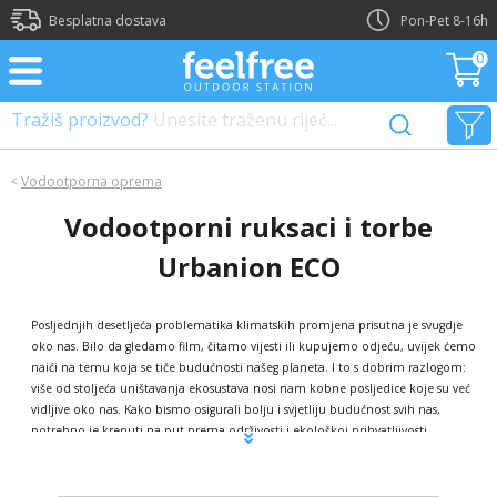
?>
Besplatna dostava
Pon-Pet 8-16h
0
Tražiš proizvod?
Unesite traženu riječ...
<
Vodootporna oprema
Vodootporni ruksaci i torbe
Urbanion ECO
Posljednjih desetljeća problematika klimatskih promjena prisutna je svugdje
oko nas. Bilo da gledamo film, čitamo vijesti ili kupujemo odjeću, uvijek ćemo
naići na temu koja se tiče budućnosti našeg planeta. I to s dobrim razlogom:
više od stoljeća uništavanja ekosustava nosi nam kobne posljedice koje su već
vidljive oko nas. Kako bismo osigurali bolju i svjetliju budućnost svih nas,
potrebno je krenuti na put prema održivosti i ekološkoj prihvatljivosti.
Jednostavno je previše gomilanja smeća, previše štetnih materijala i
neodgovornog ponašanja– i mi smo odlučili stati na kraj tome! Naši su koraci
u održivom smjeru iskazani kroz vodootporne ruksake i torbe iz Urbanion