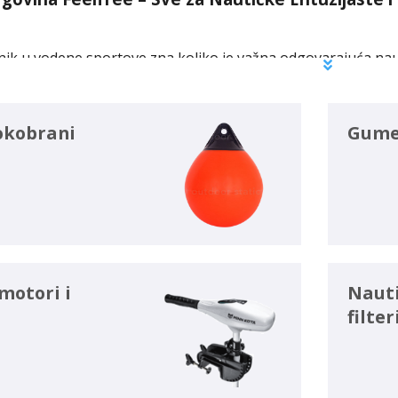
enik u vodene sportove zna koliko je važna odgovarajuća na
ne opreme. Nautička trgovina Feelfree je toga itekako svje
st obuhvaća:
okobrani
Gumen
Dostupni smo za sva pitanja i nudimo opsežne, ažurirane in
ije Kupnje: Kupcima iznajmljujemo opremu, poput kajaka, ka
oizvodom.
a su naša strast, zato smo postali vodeći predstavnici nautike
motori i
Naut
 Nautička Oprema za Sigurnost i Spremnost
filter
pravi nautičari uvijek spremni i na najgore uvjete, omoguć
 na jednom plovilu.