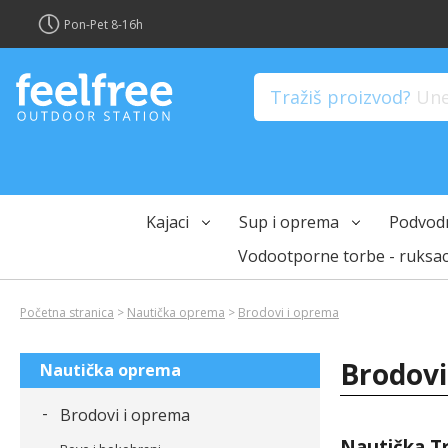
?>
Pon-Pet 8-16h
Tražiš proizvod?
Unes
Kajaci
Sup i oprema
Podvodn
Vodootporne torbe - ruksac
Početna stranica
>
Nautička oprema
>
Brodovi i oprema
Brodovi
Nautička oprema
-
Brodovi i oprema
Nautička Tr