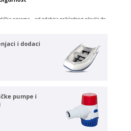
utička oprema – od odabira prikladnog plovila do
sna.
jaci i dodaci
formacije na našoj web stranici.
nua i SUP dasaka. Želimo da budete zaista
 u Sloveniji.
ičke pumpe i
i
ujemo kupnju cjelokupne opreme koja nikada ne smije