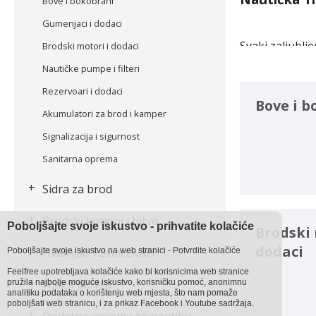
Bove i bokobrani
Gumenjaci i dodaci
Svaki zaljublj
Brodski motori i dodaci
obvezne dodat
Nautičke pumpe i filteri
Rezervoari i dodaci
Naša djelatno
Bove i b
Akumulatori za brod i kamper
Savjetovanje: 
Signalizacija i sigurnost
Sanitarna oprema
Testiranje Pr
zadovoljni pr
+
Sidra za brod
Strast: Plovil
+
Brodski konopi i bitve
Poboljšajte svoje iskustvo - prihvatite kolačiće
Brodski 
Sveobuhvatna
dodaci
+
Hladnjaci i zamrzivači
Poboljšajte svoje iskustvo na web stranici - Potvrdite kolačiće
Feelfree upotrebljava kolačiće kako bi korisnicima web stranice
+
Budući da su 
Njega plovila
pružila najbolje moguće iskustvo, korisničku pomoć, anonimnu
analitiku podataka o korištenju web mjesta, što nam pomaže
nedostajati ni
poboljšati web stranicu, i za prikaz Facebook i Youtube sadržaja.
+