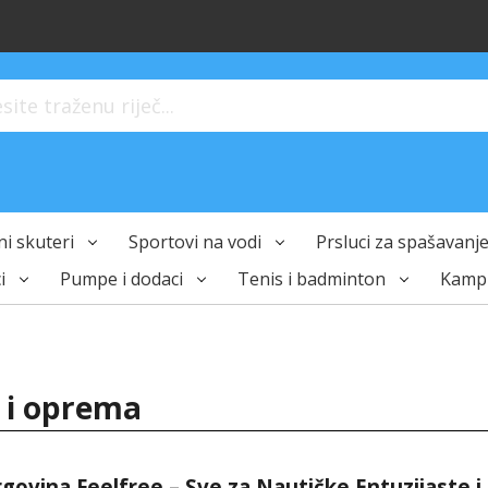
ite traženu riječ...
i skuteri
Sportovi na vodi
Prsluci za spašavanje 
i
Pumpe i dodaci
Tenis i badminton
Kampi
 i oprema
govina Feelfree – Sve za Nautičke Entuzijaste i