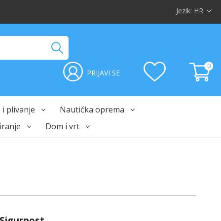
Jezik:
HR
0
PRIJAVI SE
i plivanje
Nautička oprema
ranje
Dom i vrt
 Sigurnost