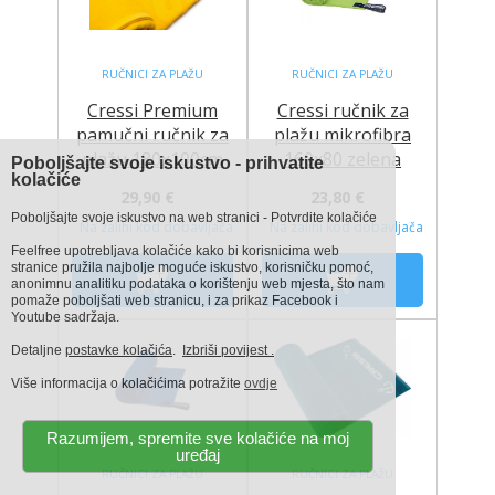
RUČNICI ZA PLAŽU
RUČNICI ZA PLAŽU
Cressi Premium
Cressi ručnik za
pamučni ručnik za
plažu mikrofibra
plažu 180x100cm
160x80 zelena
Poboljšajte svoje iskustvo - prihvatite
kolačiće
29,90 €
23,80 €
Poboljšajte svoje iskustvo na web stranici - Potvrdite kolačiće
Na zalihi kod dobavljača
Na zalihi kod dobavljača
Feelfree upotrebljava kolačiće kako bi korisnicima web
stranice pružila najbolje moguće iskustvo, korisničku pomoć,
anonimnu analitiku podataka o korištenju web mjesta, što nam
pomaže poboljšati web stranicu, i za prikaz Facebook i
Youtube sadržaja.
Detaljne
postavke kolačića
.
Izbriši povijest .
Više informacija o kolačićima potražite
ovdje
Razumijem, spremite sve kolačiće na moj
uređaj
RUČNICI ZA PLAŽU
RUČNICI ZA PLAŽU