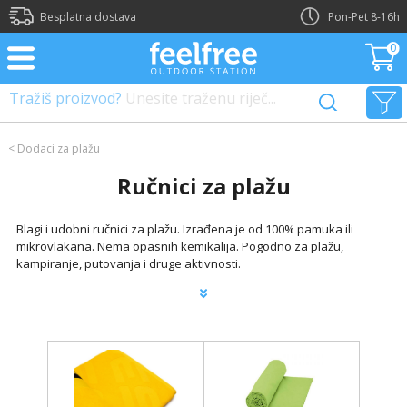
?>
Besplatna dostava
Pon-Pet 8-16h
0
Tražiš proizvod?
Unesite traženu riječ...
<
Dodaci za plažu
Ručnici za plažu
Blagi i udobni ručnici za plažu. Izrađena je od 100% pamuka ili
mikrovlakana. Nema opasnih kemikalija. Pogodno za plažu,
kampiranje, putovanja i druge aktivnosti.