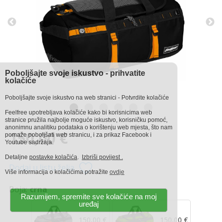
Poboljšajte svoje iskustvo - prihvatite
kolačiće
Poboljšajte svoje iskustvo na web stranici - Potvrdite kolačiće
Feelfree upotrebljava kolačiće kako bi korisnicima web
stranice pružila najbolje moguće iskustvo, korisničku pomoć,
anonimnu analitiku podataka o korištenju web mjesta, što nam
150,00 €
pomaže poboljšati web stranicu, i za prikaz Facebook i
Youtube sadržaja.
Detaljne
postavke kolačića
.
Izbriši povijest .
Dodaj u listu želja
Više informacija o kolačićima potražite
ovdje
Boja:
crna
Razumijem, spremite sve kolačiće na moj
uređaj
150,00 €
150,00 €