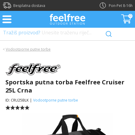
?>
Besplatna dostava
Pon-Pet 8-16h
0
Tražiš proizvod?
Unesite traženu riječ...
<
Vodootporne putne torbe
Sportska putna torba Feelfree Cruiser
25L Crna
ID: CRU25BLK
|
Vodootporne putne torbe