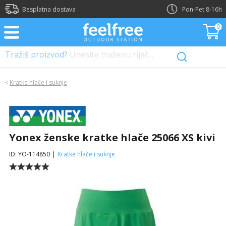
?>
Besplatna dostava
Pon-Pet 8-16h
0
Tražiš proizvod?
Unesite traženu riječ...
<
Kratke hlače i suknje
Yonex ženske kratke hlače 25066 XS kivi
ID: YO-114850
|
Kratke hlače i suknje