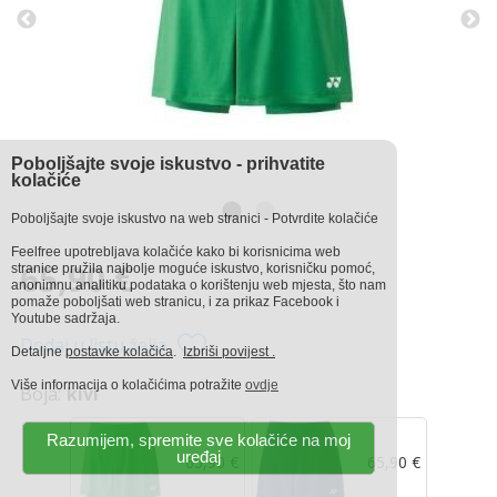
Poboljšajte svoje iskustvo - prihvatite
kolačiće
Poboljšajte svoje iskustvo na web stranici - Potvrdite kolačiće
Feelfree upotrebljava kolačiće kako bi korisnicima web
65,90 €
stranice pružila najbolje moguće iskustvo, korisničku pomoć,
anonimnu analitiku podataka o korištenju web mjesta, što nam
pomaže poboljšati web stranicu, i za prikaz Facebook i
Youtube sadržaja.
Dodaj u listu želja
Detaljne
postavke kolačića
.
Izbriši povijest .
Više informacija o kolačićima potražite
ovdje
Boja:
kivi
Razumijem, spremite sve kolačiće na moj
uređaj
65,90 €
65,90 €