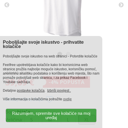
Poboljšajte svoje iskustvo - prihvatite
kolačiće
Poboljšajte svoje iskustvo na web stranici - Potvrdite kolačiće
Feelfree upotrebljava kolačiće kako bi korisnicima web
stranice pružila najbolje moguće iskustvo, korisničku pomoć,
41,91 €
anonimnu analitiku podataka o korištenju web mjesta, što nam
pomaže poboljšati web stranicu, i za prikaz Facebook i
39,89 €
-4% POPUSTA
Youtube sadržaja.
Detaljne
postavke kolačića
.
Izbriši povijest .
Dodaj u listu želja
Više informacija o kolačićima potražite
ovdje
Boja:
bijela
Razumijem, spremite sve kolačiće na moj
uređaj
Veličina:
S
M
L
XL