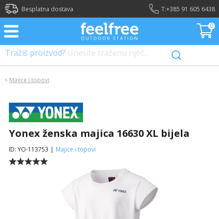
?>
Besplatna dostava
T:
+385 91 605 6438
0
Tražiš proizvod?
Unesite traženu riječ...
<
Majice i topovi
Yonex ženska majica 16630 XL bijela
ID: YO-113753
|
Majice i topovi