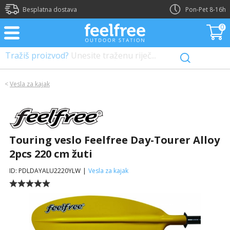
?>
Besplatna dostava
Pon-Pet 8-16h
0
Tražiš proizvod?
Unesite traženu riječ...
<
Vesla za kajak
Touring veslo Feelfree Day-Tourer Alloy
2pcs 220 cm žuti
ID: PDLDAYALU2220YLW
|
Vesla za kajak