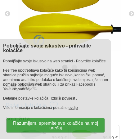
Poboljšajte svoje iskustvo - prihvatite
kolačiće
Poboljšajte svoje iskustvo na web stranici - Potvrdite kolačiće
Feelfree upotrebljava kolačiće kako bi korisnicima web
stranice pružila najbolje moguće iskustvo, korisničku pomoć,
anonimnu analitiku podataka o korištenju web mjesta, što nam
59,90 €
pomaže poboljšati web stranicu, i za prikaz Facebook i
Youtube sadržaja.
Detaljne
postavke kolačića
.
Izbriši povijest .
Dodaj u listu želja
Više informacija o kolačićima potražite
ovdje
Boja:
žuta
Razumijem, spremite sve kolačiće na moj
uređaj
59,90 €
59,90 €