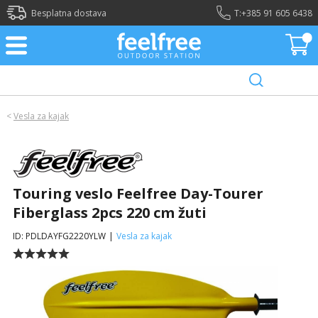
Besplatna dostava
T:
+385 91 605 6438
<
Vesla za kajak
Touring veslo Feelfree Day-Tourer
Fiberglass 2pcs 220 cm žuti
ID: PDLDAYFG2220YLW
|
Vesla za kajak