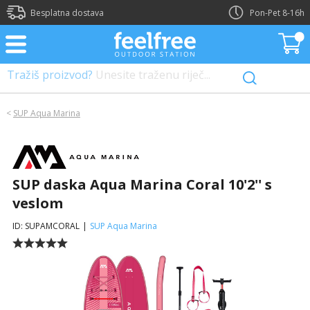
Besplatna dostava
Pon-Pet 8-16h
Tražiš proizvod?
Unesite traženu riječ...
<
SUP Aqua Marina
SUP daska Aqua Marina Coral 10'2'' s
veslom
ID: SUPAMCORAL
|
SUP Aqua Marina