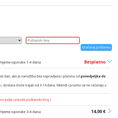
Izračunaj poštarinu
Besplatno
Vrijeme isporuke 1-4 dana
isti dan, ako je narudžba bila napravljena i plaćena od
ponedjeljka do
ča
, dostava može trajati od 3-14 dana. Vikendi i praznici se ne računaju u
no polje unesite poštanski broj )
14,00 €
Vrijeme isporuke 3-4 dana