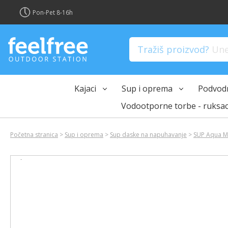
?>
Pon-Pet 8-16h
Tražiš proizvod?
Unes
Kajaci
Sup i oprema
Podvodn
Vodootporne torbe - ruksac
Početna stranica
>
Sup i oprema
>
Sup daske na napuhavanje
>
SUP Aqua M