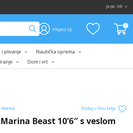
Jezik:
HR
0
PRIJAVI SE
i plivanje
Nautička oprema
ranje
Dom i vrt
 Marina
Dodaj u listu želja
Marina Beast 10’6″ s veslom