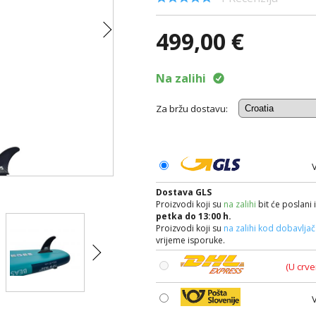
499,00 €
Na zalihi
Za bržu dostavu:
Dostava GLS
Proizvodi koji su
na zalihi
bit će poslani 
petka do 13:00 h.
Proizvodi koji su
na zalihi kod dobavlja
vrijeme isporuke.
(U crve