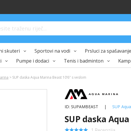
ite traženu riječ...
i skuteri
Sportovi na vodi
Prsluci za spašavanje 
i
Pumpe i dodaci
Tenis i badminton
Kampi
arina
> SUP daska Aqua Marina Beast 10’6″ s veslom
ID: SUPAMBEAST
|
SUP Aqua
SUP daska Aqua 
1 Recenzija