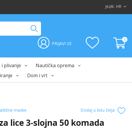
Jezik:
HR
0
PRIJAVI SE
i plivanje
Nautička oprema
ranje
Dom i vrt
aštitne maske
Dodaj u listu želja
za lice 3-slojna 50 komada