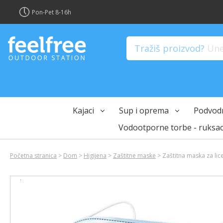
?>
Pon-Pet 8-16h
Tražiš proizvod?
Unes
Kajaci
Sup i oprema
Podvodn
Vodootporne torbe - ruksac
Početna stranica
>
Dom
>
Higijena
>
Zaštitne maske
> Zaštitna maska za lic