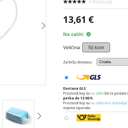
0 Recenzije
13,61 €
Na zalihi
Veličina:
50 kom
Za bržu dostavu:
Dostava GLS
Proizvodi koji su
na zalihi
bit će poslani 
petka do 13:00 h.
Proizvodi koji su
na zalihi kod dobavlja
vrijeme isporuke.