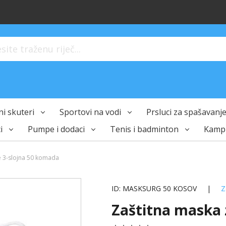
ite traženu riječ...
i skuteri
Sportovi na vodi
Prsluci za spašavanje 
i
Pumpe i dodaci
Tenis i badminton
Kampi
e 3-slojna 50 komada
ID: MASKSURG 50 KOSOV
|
Z
Zaštitna maska 