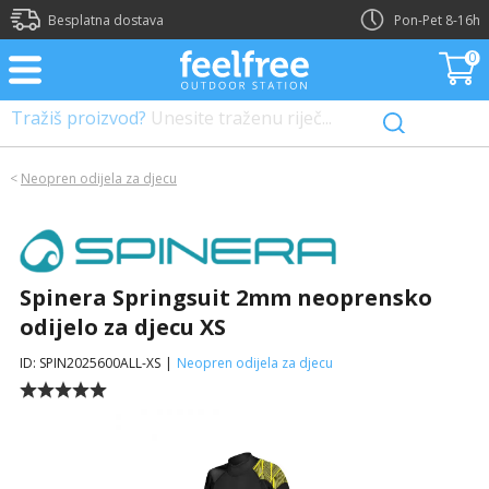
?>
Besplatna dostava
Pon-Pet 8-16h
0
Tražiš proizvod?
Unesite traženu riječ...
<
Neopren odijela za djecu
Spinera Springsuit 2mm neoprensko
odijelo za djecu XS
ID: SPIN2025600ALL-XS
|
Neopren odijela za djecu