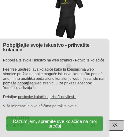
Poboljšajte svoje iskustvo - prihvatite
kolačiće
Poboljšajte svoje iskustvo na web stranici - Potvrdite kolačiće
Feelfree upotrebljava kolačiće kako bi korisnicima web
stranice pružila najbolje moguće iskustvo, korisničku pomoć,
anonimnu analitiku podataka o korištenju web mjesta, što nam
54,99 €
pomaže poboljšati web stranicu, i za prikaz Facebook i
Youtube sadržaja.
Detaljne
postavke kolačića
.
Izbriši povijest .
Dodaj u listu želja
Više informacija o kolačićima potražite
ovdje
Boja:
crna
Razumijem, spremite sve kolačiće na moj
Velikost:
L
M
S
XL
XS
uređaj