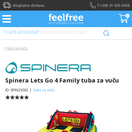
?>
Besplatna dostava
T:
+385 91 605 6438
0
Tražiš proizvod?
Unesite traženu riječ...
<
Tube za vuču
Spinera Lets Go 4 Family tuba za vuču
ID: SPIN23002
|
Tube za vuču