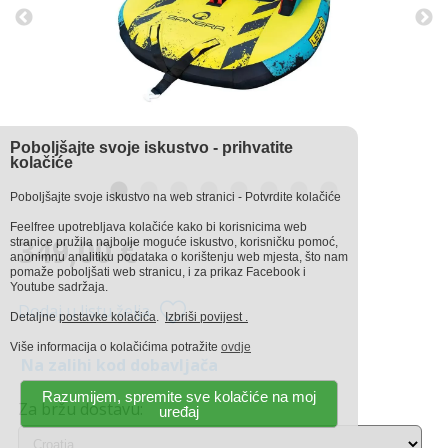
Poboljšajte svoje iskustvo - prihvatite
kolačiće
Poboljšajte svoje iskustvo na web stranici - Potvrdite kolačiće
Feelfree upotrebljava kolačiće kako bi korisnicima web
349,00 €
stranice pružila najbolje moguće iskustvo, korisničku pomoć,
anonimnu analitiku podataka o korištenju web mjesta, što nam
pomaže poboljšati web stranicu, i za prikaz Facebook i
Youtube sadržaja.
Dodaj u listu želja
Detaljne
postavke kolačića
.
Izbriši povijest .
Više informacija o kolačićima potražite
ovdje
Na zalihi kod dobavljača
Razumijem, spremite sve kolačiće na moj
Za bržu dostavu:
uređaj