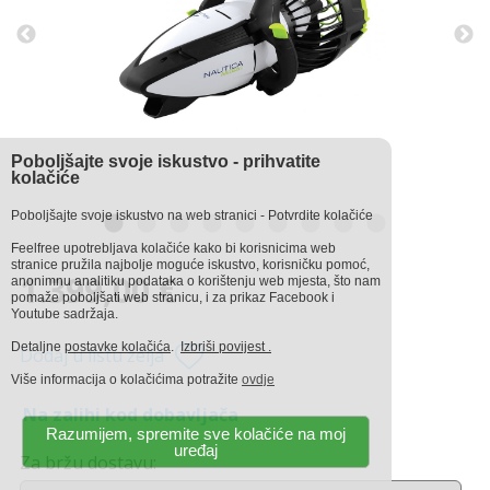
Poboljšajte svoje iskustvo - prihvatite
kolačiće
Poboljšajte svoje iskustvo na web stranici - Potvrdite kolačiće
Feelfree upotrebljava kolačiće kako bi korisnicima web
stranice pružila najbolje moguće iskustvo, korisničku pomoć,
1.399,00 €
anonimnu analitiku podataka o korištenju web mjesta, što nam
pomaže poboljšati web stranicu, i za prikaz Facebook i
Youtube sadržaja.
Detaljne
postavke kolačića
.
Izbriši povijest .
Dodaj u listu želja
Više informacija o kolačićima potražite
ovdje
Na zalihi kod dobavljača
Razumijem, spremite sve kolačiće na moj
uređaj
Za bržu dostavu: