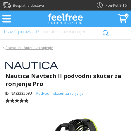
?>
Besplatna dostava
Pon-Pet 8-16h
0
Tražiš proizvod?
Unesite traženu riječ...
<
Podvodni skuteri za ronjenje
Nautica Navtech II podvodni skuter za
ronjenje Pro
ID: NAE22350EU
|
Podvodni skuteri za ronjenje