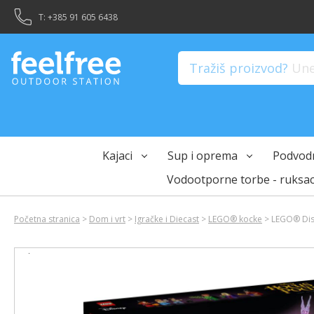
?>
T: +385 91 605 6438
Tražiš proizvod?
Unes
Kajaci
Sup i oprema
Podvodn
Vodootporne torbe - ruksac
Početna stranica
>
Dom i vrt
>
Igračke i Diecast
>
LEGO® kocke
> LEGO® Dis