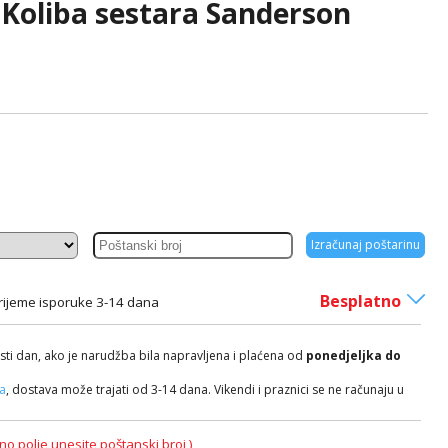
Koliba sestara Sanderson
Izračunaj poštarinu
Besplatno
rijeme isporuke 3-14 dana
isti dan, ako je narudžba bila napravljena i plaćena od
ponedjeljka do
ča
, dostava može trajati od 3-14 dana. Vikendi i praznici se ne računaju u
no polje unesite poštanski broj )