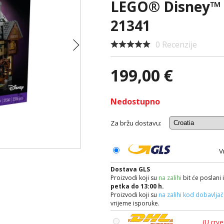
LEGO® Disney™ 
21341
0 Recenzije
199,00 €
Nedostupno
Za bržu dostavu:
V
Dostava GLS
Proizvodi koji su
na zalihi
bit će poslani 
petka do 13:00 h.
Proizvodi koji su
na zalihi kod dobavlja
vrijeme isporuke.
(U crve