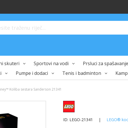
ite traženu riječ...
i skuteri
Sportovi na vodi
Prsluci za spašavanje 
i
Pumpe i dodaci
Tenis i badminton
Kampi
ney™ Koliba sestara Sanderson 21341
ID: LEGO-21341
|
LEGO® koc