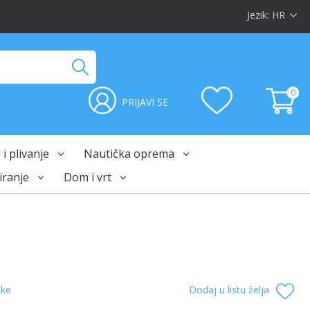
Jezik:
HR
0
PRIJAVI SE
i plivanje
Nautička oprema
ranje
Dom i vrt
ke
Dodaj u listu želja