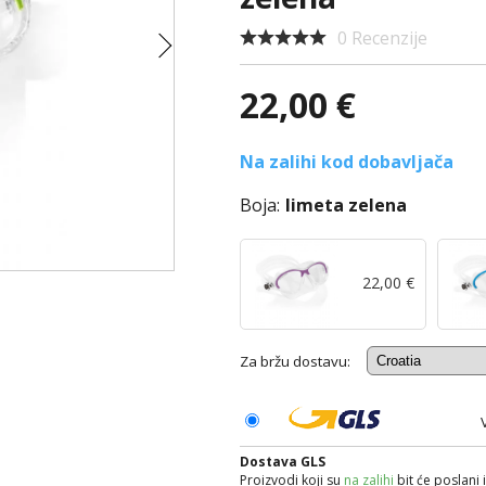
0 Recenzije
22,00 €
Na zalihi kod dobavljača
Boja:
limeta zelena
22,00 €
Za bržu dostavu:
Dostava GLS
Proizvodi koji su
na zalihi
bit će poslani 