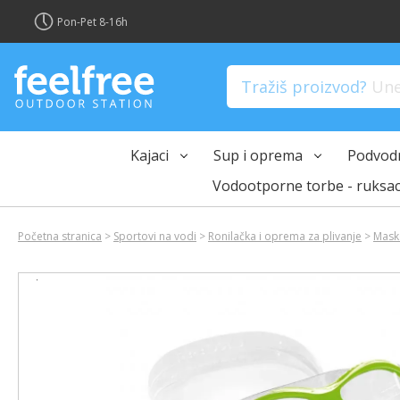
?>
Pon-Pet 8-16h
Tražiš proizvod?
Unes
Kajaci
Sup i oprema
Podvodn
Vodootporne torbe - ruksac
Početna stranica
>
Sportovi na vodi
>
Ronilačka i oprema za plivanje
>
Maske