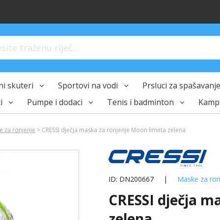
ite traženu riječ...
i skuteri
Sportovi na vodi
Prsluci za spašavanje 
i
Pumpe i dodaci
Tenis i badminton
Kampi
 za ronjenje
> CRESSI dječja maska ​​za ronjenje Moon limeta zelena
ID: DN200667
|
Maske za ron
CRESSI dječja ma
zelena