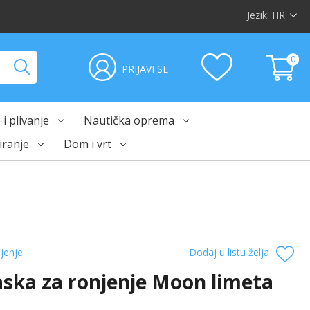
Jezik:
HR
0
PRIJAVI SE
i plivanje
Nautička oprema
ranje
Dom i vrt
jenje
Dodaj u listu želja
ska ​​za ronjenje Moon limeta