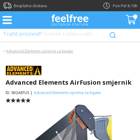
Besplatna dostava
Pon-Pet 8-16h
Tražiš proizvod?
Unesite traženu riječ...
<
Advanced Elements oprema za kajake
Advanced Elements AirFusion smjernik
ID: SKGAEFUS
|
Advanced Elements oprema za kajake